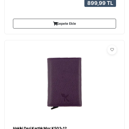
899,99 TL
Sepete Ekle
Hakiki Deri Kartlık Mor K503-12