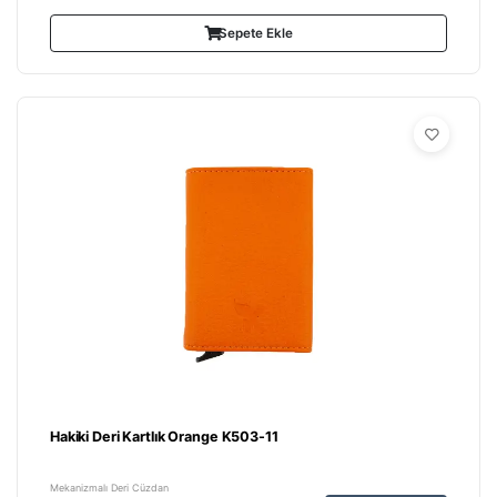
Sepete Ekle
Hakiki Deri Kartlık Orange K503-11
Mekanizmalı Deri Cüzdan