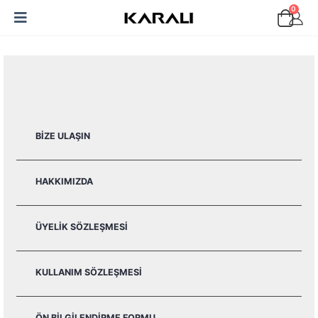
0
BIZE ULAŞIN
HAKKIMIZDA
ÜYELIK SÖZLEŞMESI
KULLANIM SÖZLEŞMESI
ÖN BILGILENDIRME FORMU