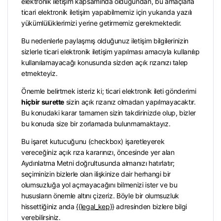
elektronik iletişim kapsamında olduğundan, bu amaçlarla
ticari elektronik iletişim yapabilmemiz için yukarıda yazılı
yükümlülüklerimizi yerine getirmemiz gerekmektedir.
Bu nedenlerle paylaşmış olduğunuz iletişim bilgilerinizin
sizlerle ticari elektronik iletişim yapılması amacıyla kullanılıp
kullanılamayacağı konusunda sizden açık rızanızı talep
etmekteyiz.
Önemle belirtmek isteriz ki; ticari elektronik ileti gönderimi
hiçbir surette
sizin açık rızanız olmadan yapılmayacaktır.
Bu konudaki karar tamamen sizin takdirinizde olup, bizler
bu konuda size bir zorlamada bulunmamaktayız.
Bu işaret kutucuğunu (checkbox) işaretleyerek
vereceğiniz açık rıza kararınızı, öncesinde yer alan
Aydınlatma Metni doğrultusunda almanızı hatırlatır;
seçiminizin bizlerle olan ilişkinize dair herhangi bir
olumsuzluğa yol açmayacağını bilmenizi ister ve bu
hususların önemle altını çizeriz. Böyle bir olumsuzluk
hissettiğiniz anda
{{legal_kep}}
adresinden bizlere bilgi
verebilirsiniz.