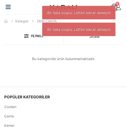
0
Bir hata oluştu. Lütfen tekrar deneyin.
Kategori
DERİ ÇANTA
Bir hata oluştu. Lütfen tekrar deneyin.
Sırala
FILTRELE
Bu kategoride ürün bulunmamaktadır.
POPÜLER KATEGORİLER
Cüzdan
Çanta
Kemer