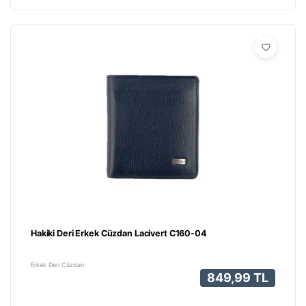
Hakiki Deri Erkek Cüzdan Lacivert C160-04
Erkek Deri Cüzdan
849,99 TL