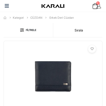
0
Kategori
CÜZDAN
Erkek Deri Cüzdan
Sırala
FILTRELE