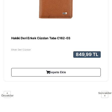
Hakiki Deri Erkek Cüzdan Taba C162-03
Erkek Deri Cüzdan
849,99 TL
Sepete Ekle
«
Sonrakiler
Öncekiler
»