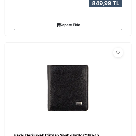
849,99 TL
Sepete Ekle
Hakiki Deri Erkek Cüzdan Siyah-Bordo C160-15