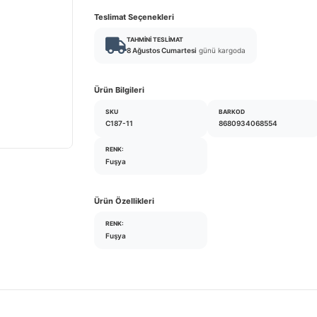
Teslimat Seçenekleri
TAHMINI TESLIMAT
8 Ağustos Cumartesi
günü kargoda
Ürün Bilgileri
SKU
BARKOD
C187-11
8680934068554
RENK:
Fuşya
Ürün Özellikleri
RENK:
Fuşya