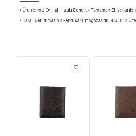
• Ürünlerimiz Orjinal Hakiki Deridir. • Tamamen El İşçiliği ile 1
• Karalı Deri firmasının kendi satış mağazasıdır. •Bu ürün Ulteg