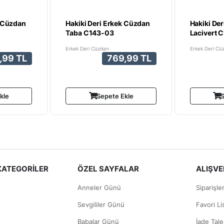
k Cüzdan
Hakiki Deri Erkek Cüzdan
Hakiki De
Taba C143-03
Lacivert 
Erkek Deri Cüzdan
Erkek Deri Cü
,99 TL
769,99 TL
kle
Sepete Ekle
S
KATEGORİLER
ÖZEL SAYFALAR
ALIŞVER
Anneler Günü
Siparişle
Sevgililer Günü
Favori L
Babalar Günü
İade Tale