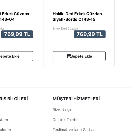
ri Erkek Cüzdan
Hakiki Deri Erkek Cüzdan
C143-04
Siyah-Bordo C143-15
zdan
Erkek Deri Cüzdan
769,99 TL
769,99 TL
epete Ekle
Sepete Ekle
İŞ BİLGİLERİ
MÜŞTERİ HİZMETLERİ
r
Bize Ulaşın
istem
Destek Talebi
plerim
Teslimat ve İade Şartları