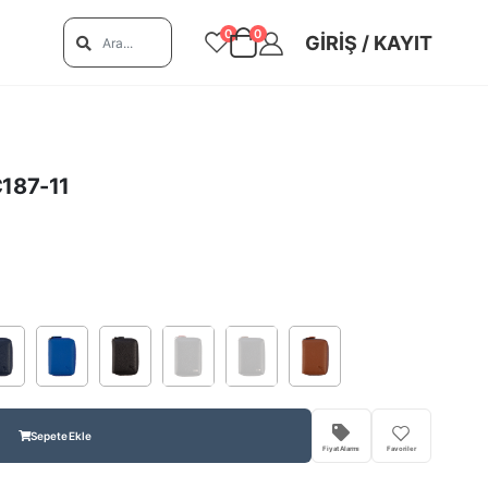
0
0
GIRIŞ / KAYIT
C187-11
Sepete Ekle
Fiyat Alarmı
Favoriler