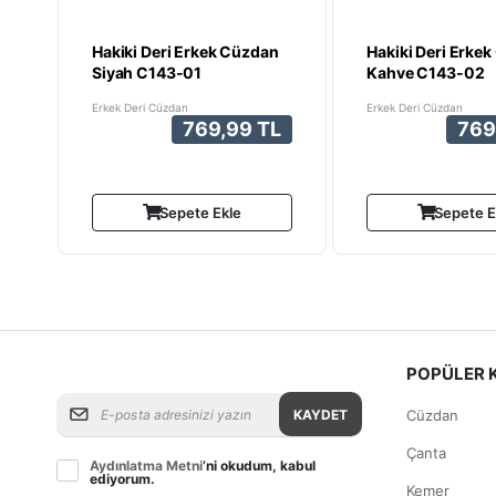
Hakiki Deri Erkek Cüzdan
Hakiki Deri Erke
Siyah C143-01
Kahve C143-02
Erkek Deri Cüzdan
Erkek Deri Cüzdan
769,99 TL
769
Sepete Ekle
Sepete E
POPÜLER 
KAYDET
Cüzdan
Çanta
Aydınlatma Metni
’ni okudum, kabul
ediyorum.
Kemer