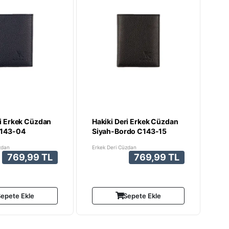
ri Erkek Cüzdan
Hakiki Deri Erkek Cüzdan
C143-04
Siyah-Bordo C143-15
zdan
Erkek Deri Cüzdan
769,99 TL
769,99 TL
epete Ekle
Sepete Ekle