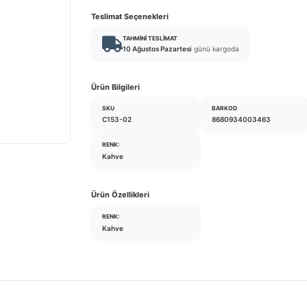
Teslimat Seçenekleri
TAHMINI TESLIMAT
10 Ağustos Pazartesi
günü kargoda
Ürün Bilgileri
SKU
BARKOD
C153-02
8680934003463
RENK:
Kahve
Ürün Özellikleri
RENK:
Kahve