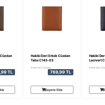
k Cüzdan
Hakiki Deri Erkek Cüzdan
Hakiki De
Taba C143-03
Lacivert 
Erkek Deri Cüzdan
Erkek Deri Cü
,99 TL
769,99 TL
kle
Sepete Ekle
S