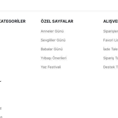
KATEGORİLER
ÖZEL SAYFALAR
ALIŞVER
Anneler Günü
Siparişle
Sevgililer Günü
Favori L
Babalar Günü
İade Tale
Yılbaşı Önerileri
Sipariş T
Yaz Festivali
Destek T
L
z
og