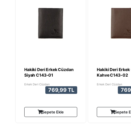
Hakiki Deri Erkek Cüzdan
Hakiki Deri Erke
Siyah C143-01
Kahve C143-02
Erkek Deri Cüzdan
Erkek Deri Cüzdan
769,99 TL
769
Sepete Ekle
Sepete E