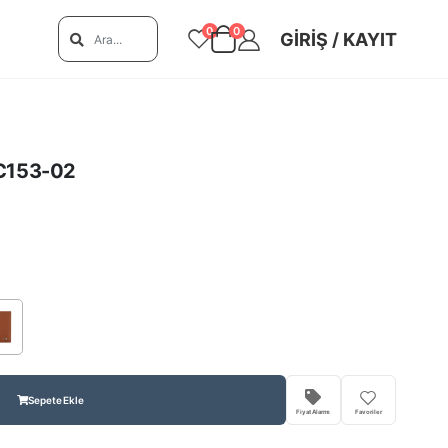
0
0
GIRIŞ / KAYIT
 C153-02
Sepete Ekle
Fiyat Alarmı
Favoriler