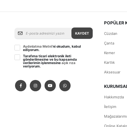
POPÜLER 
KAYDET
Cüzdan
Çanta
Aydınlatma Metni
’ni okudum, kabul
ediyorum.
Kemer
Tarafıma ticari elektronik ileti
gönderilmesine ve bu kapsamda
Kartlık
verilerimin işlenmesine
açık rıza
veriyorum.
Aksesuar
KURUMSA
Hakkımızda
İletişim
Mağazalarımı
Online Katal