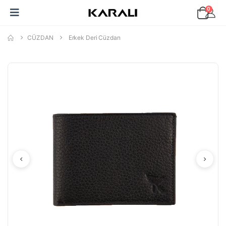
0
CÜZDAN
Erkek Deri Cüzdan