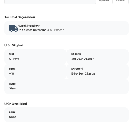
Fiyat Alarmı
Favoriler
Teslimat Seçenekleri
TAHMINI TESLIMAT
12 Ağustos Çarşamba
günü kargoda
Ürün Bilgileri
SKU
BARKOD
C146-01
8680934062064
STOK
KATEGORI
+10
Erkek Deri Cüzdan
RENK:
Siyah
Ürün Özellikleri
RENK:
Siyah