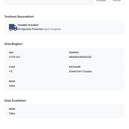
Fiyat Alarmı
Favoriler
Teslimat Seçenekleri
TAHMINI TESLIMAT
10 Ağustos Pazartesi
günü kargoda
Ürün Bilgileri
SKU
BARKOD
C170-03
8680934004255
STOK
KATEGORI
+5
Erkek Deri Cüzdan
RENK:
Taba
Ürün Özellikleri
RENK:
Taba