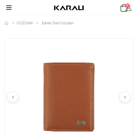
0
CÜZDAN
Erkek Deri Cüzdan