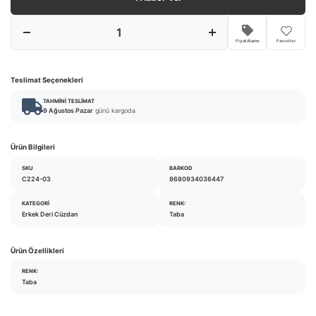
Fiyat Alarmı
Favoriler
Teslimat Seçenekleri
TAHMINI TESLIMAT
9 Ağustos Pazar
günü kargoda
Ürün Bilgileri
SKU
BARKOD
C224-03
8680934036447
KATEGORI
RENK:
Erkek Deri Cüzdan
Taba
Ürün Özellikleri
RENK:
Taba