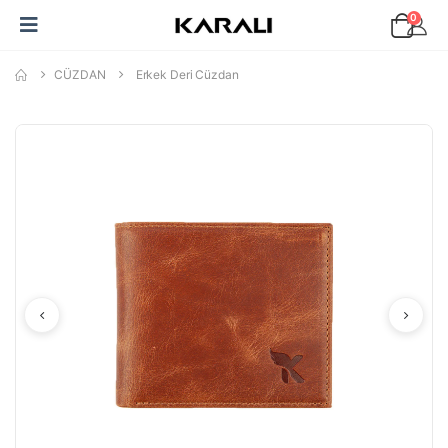
0
CÜZDAN
Erkek Deri Cüzdan