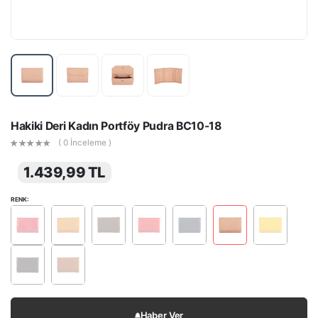
Hakiki Deri Kadın Portföy Pudra BC10-18
( 0 İnceleme )
1.439,99 TL
RENK:
Haber Ver