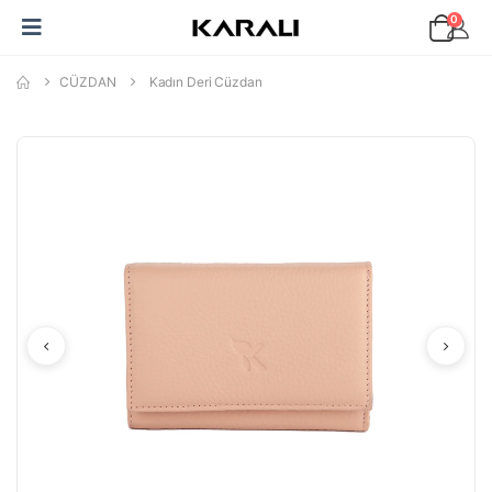
0
CÜZDAN
Kadın Deri Cüzdan