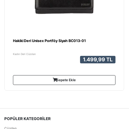
Hakiki Deri Unisex Portföy Siyah BC013-01
Kadın Deri Cüzdan
1.499,99 TL
Sepete Ekle
POPÜLER KATEGORİLER
Cüzdan