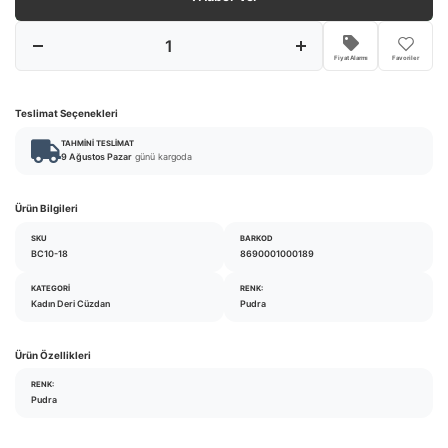
Fiyat Alarmı
Favoriler
Teslimat Seçenekleri
TAHMINI TESLIMAT
9 Ağustos Pazar
günü kargoda
Ürün Bilgileri
SKU
BARKOD
BC10-18
8690001000189
KATEGORI
RENK:
Kadın Deri Cüzdan
Pudra
Ürün Özellikleri
RENK:
Pudra