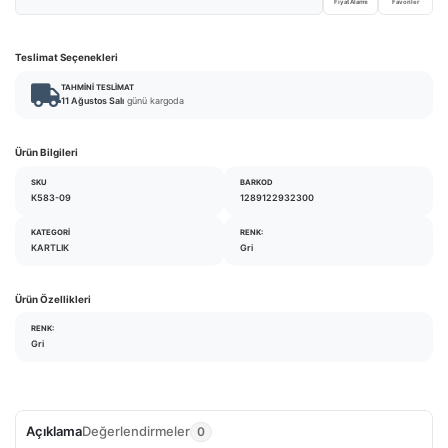
Fiyat Alarmı
Favoriler
Teslimat Seçenekleri
TAHMINI TESLIMAT
11 Ağustos Salı
günü kargoda
Ürün Bilgileri
SKU
BARKOD
K583-09
1289122932300
KATEGORI
RENK:
KARTLIK
Gri
Ürün Özellikleri
RENK:
Gri
Açıklama
Değerlendirmeler
0