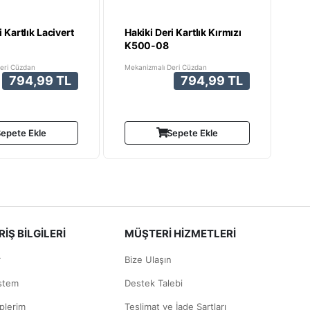
i Kartlık Lacivert
Hakiki Deri Kartlık Kırmızı
K500-08
eri Cüzdan
Mekanizmalı Deri Cüzdan
794,99 TL
794,99 TL
epete Ekle
Sepete Ekle
İŞ BİLGİLERİ
MÜŞTERİ HİZMETLERİ
r
Bize Ulaşın
istem
Destek Talebi
plerim
Teslimat ve İade Şartları