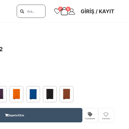
0
0
GIRIŞ / KAYIT
02
Sepete Ekle
Fiyat Alarmı
Favoriler