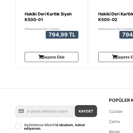
Hakiki Deri Kartlık Siyah
Hakiki Deri Kartl
K500-01
K500-02
Mekanizmalı Deri Cüzdan
Mekanizmalı Deri Cüzda
794,99 TL
794
Sepete Ekle
Sepete E
POPÜLER 
KAYDET
Cüzdan
Çanta
Aydınlatma Metni
’ni okudum, kabul
ediyorum.
Kemer