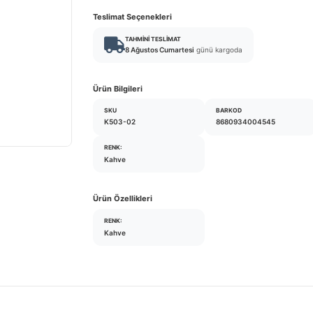
Teslimat Seçenekleri
TAHMINI TESLIMAT
8 Ağustos Cumartesi
günü kargoda
Ürün Bilgileri
SKU
BARKOD
K503-02
8680934004545
RENK:
Kahve
Ürün Özellikleri
RENK:
Kahve