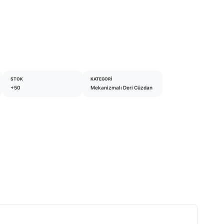
STOK
KATEGORI
+50
Mekanizmalı Deri Cüzdan