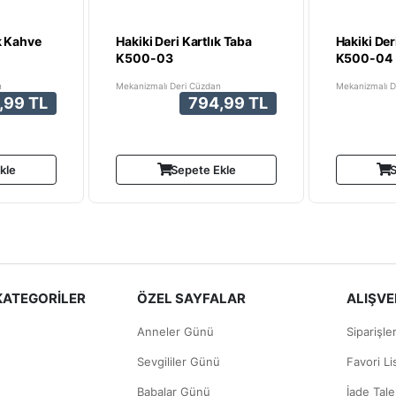
ık Kahve
Hakiki Deri Kartlık Taba
Hakiki Der
K500-03
K500-04
n
Mekanizmalı Deri Cüzdan
Mekanizmalı D
,99 TL
794,99 TL
kle
Sepete Ekle
S
KATEGORİLER
ÖZEL SAYFALAR
ALIŞVER
Anneler Günü
Siparişle
Sevgililer Günü
Favori L
Babalar Günü
İade Tale