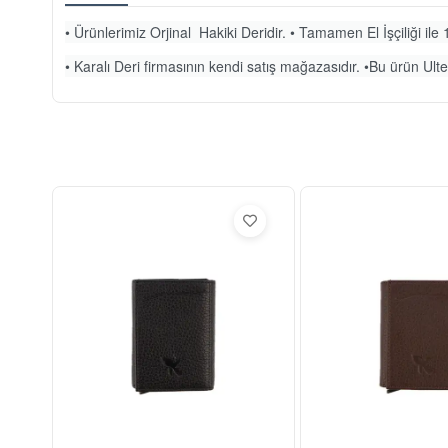
• Ürünlerimiz Orjinal Hakiki Deridir. • Tamamen El İşçiliği ile 1
• Karalı Deri firmasının kendi satış mağazasıdır. •Bu ürün Ulteg