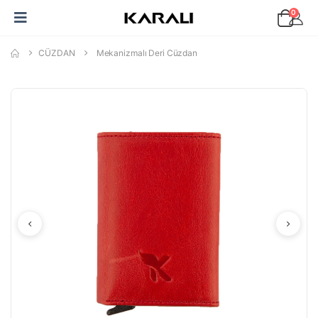
0
CÜZDAN
Mekanizmalı Deri Cüzdan