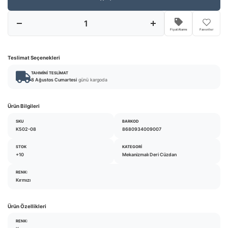
Fiyat Alarmı
Favoriler
Teslimat Seçenekleri
TAHMINI TESLIMAT
8 Ağustos Cumartesi
günü kargoda
Ürün Bilgileri
SKU
BARKOD
K502-08
8680934009007
STOK
KATEGORI
+10
Mekanizmalı Deri Cüzdan
RENK:
Kırmızı
Ürün Özellikleri
RENK: