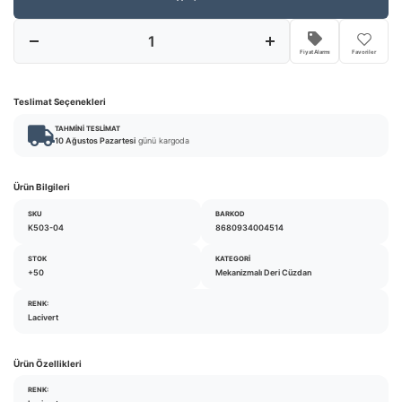
Fiyat Alarmı
Favoriler
Teslimat Seçenekleri
TAHMINI TESLIMAT
10 Ağustos Pazartesi
günü kargoda
Ürün Bilgileri
SKU
BARKOD
K503-04
8680934004514
STOK
KATEGORI
+50
Mekanizmalı Deri Cüzdan
RENK:
Lacivert
Ürün Özellikleri
RENK: