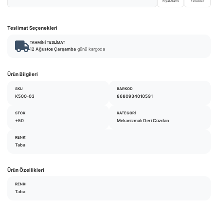
Fiyat Alarmı
Favoriler
Teslimat Seçenekleri
TAHMINI TESLIMAT
12 Ağustos Çarşamba
günü kargoda
Ürün Bilgileri
SKU
BARKOD
K500-03
8680934010591
STOK
KATEGORI
+50
Mekanizmalı Deri Cüzdan
RENK:
Taba
Ürün Özellikleri
RENK:
Taba