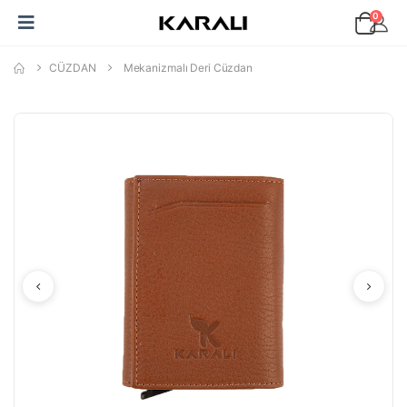
0
CÜZDAN
Mekanizmalı Deri Cüzdan