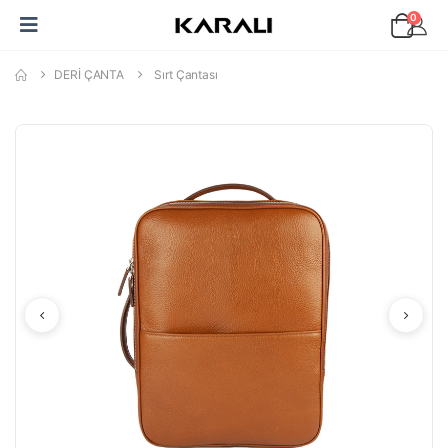
0
DERİ ÇANTA
Sırt Çantası