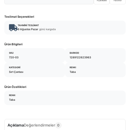
Fiyat Alarmı
Favoriler
Teslimat Seçenekleri
TAHMINI TESLIMAT
9 Ağustos Pazar
günü kargoda
Ürün Bilgileri
SKU
BARKOD
720-03
1289122623963
KATEGORI
RENK:
Sırt Çantası
Taba
Ürün Özellikleri
RENK:
Taba
Açıklama
Değerlendirmeler
0