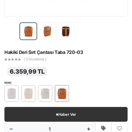
Hakiki Deri Sırt Çantası Taba 720-03
( 0 İnceleme )
6.359,99 TL
RENK:
Haber Ver