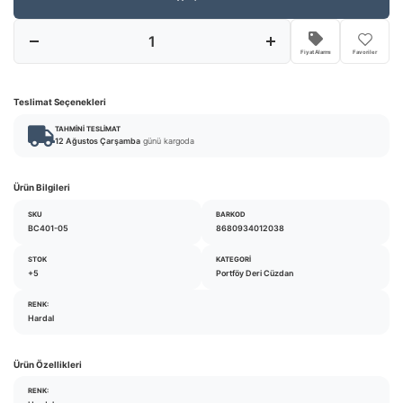
Fiyat Alarmı
Favoriler
Teslimat Seçenekleri
TAHMINI TESLIMAT
12 Ağustos Çarşamba
günü kargoda
Ürün Bilgileri
SKU
BARKOD
BC401-05
8680934012038
STOK
KATEGORI
+5
Portföy Deri Cüzdan
RENK:
Hardal
Ürün Özellikleri
RENK: