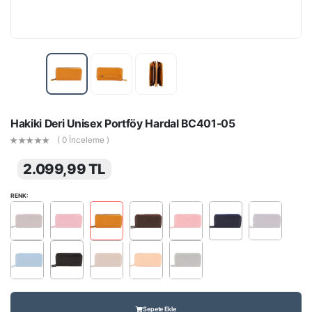
Hakiki Deri Unisex Portföy Hardal BC401-05
( 0 İnceleme )
2.099,99 TL
RENK:
Sepete Ekle