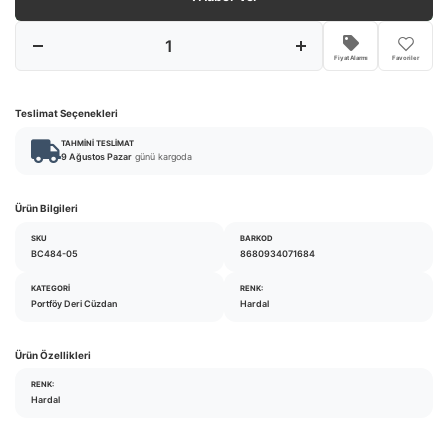
Fiyat Alarmı
Favoriler
Teslimat Seçenekleri
TAHMINI TESLIMAT
9 Ağustos Pazar
günü kargoda
Ürün Bilgileri
SKU
BARKOD
BC484-05
8680934071684
KATEGORI
RENK:
Portföy Deri Cüzdan
Hardal
Ürün Özellikleri
RENK:
Hardal