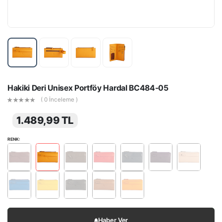
Hakiki Deri Unisex Portföy Hardal BC484-05
( 0 İnceleme )
1.489,99 TL
RENK:
Haber Ver