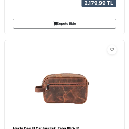
2.179,99 TL
Sepete Ekle
Hakiki Deri El Çantası Esk. Taba 880-31