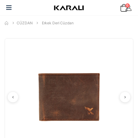
0
CÜZDAN
Erkek Deri Cüzdan