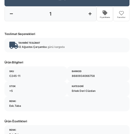
Fiyat Alarmı
Favoriler
Teslimat Seçenekleri
TAHMINI TESLIMAT
12 Ağustos Çarşamba
günü kargoda
Ürün Bilgileri
SKU
BARKOD
C245-11
8680934066758
STOK
KATEGORI
+5
Erkek Deri Cüzdan
RENK:
Esk.Taba
Ürün Özellikleri
RENK: