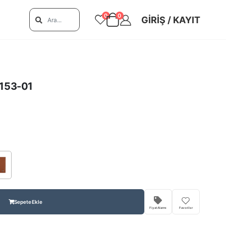
0
0
GIRIŞ / KAYIT
C153-01
Sepete Ekle
Fiyat Alarmı
Favoriler