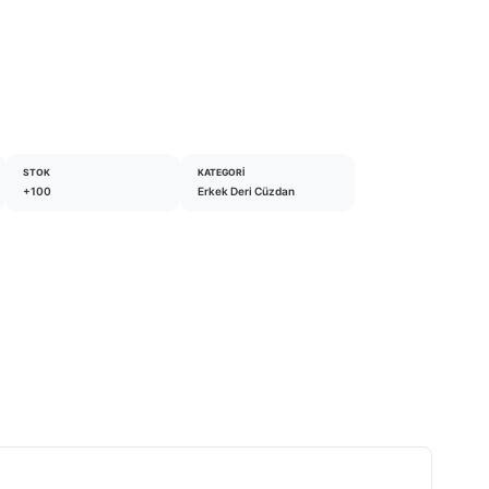
STOK
KATEGORI
+100
Erkek Deri Cüzdan