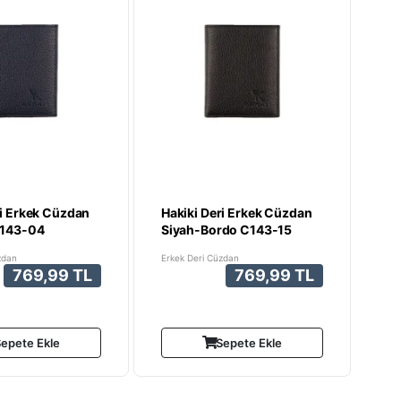
ri Erkek Cüzdan
Hakiki Deri Erkek Cüzdan
C143-04
Siyah-Bordo C143-15
zdan
Erkek Deri Cüzdan
769,99 TL
769,99 TL
epete Ekle
Sepete Ekle