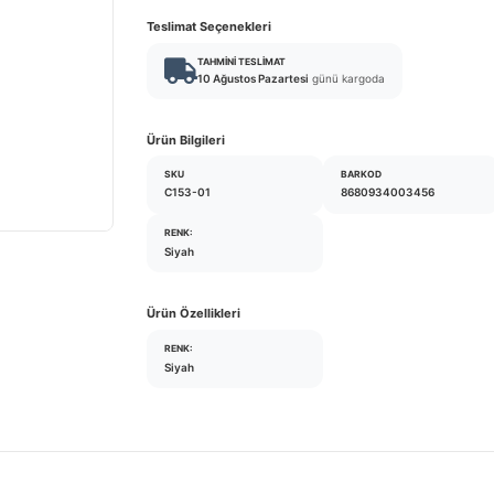
Teslimat Seçenekleri
TAHMINI TESLIMAT
10 Ağustos Pazartesi
günü kargoda
Ürün Bilgileri
SKU
BARKOD
C153-01
8680934003456
RENK:
Siyah
Ürün Özellikleri
RENK:
Siyah