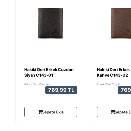
Hakiki Deri Erkek Cüzdan
Hakiki Deri Erke
Siyah C143-01
Kahve C143-02
Erkek Deri Cüzdan
Erkek Deri Cüzdan
769,99 TL
769
Sepete Ekle
Sepete E