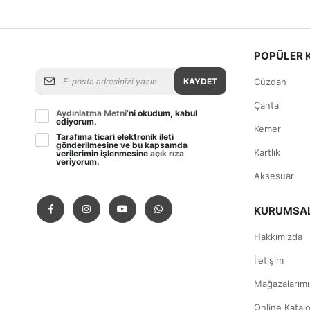
POPÜLER 
KAYDET
Cüzdan
Çanta
Aydınlatma Metni
’ni okudum, kabul
ediyorum.
Kemer
Tarafıma ticari elektronik ileti
gönderilmesine ve bu kapsamda
Kartlık
verilerimin işlenmesine
açık rıza
veriyorum.
Aksesuar
KURUMSA
Hakkımızda
İletişim
Mağazalarımı
Online Katal