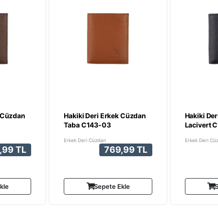
k Cüzdan
Hakiki Deri Erkek Cüzdan
Hakiki De
Taba C143-03
Lacivert 
Erkek Deri Cüzdan
Erkek Deri Cü
,99 TL
769,99 TL
kle
Sepete Ekle
S