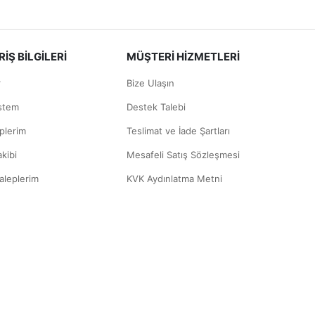
İŞ BİLGİLERİ
MÜŞTERİ HİZMETLERİ
r
Bize Ulaşın
istem
Destek Talebi
plerim
Teslimat ve İade Şartları
akibi
Mesafeli Satış Sözleşmesi
aleplerim
KVK Aydınlatma Metni