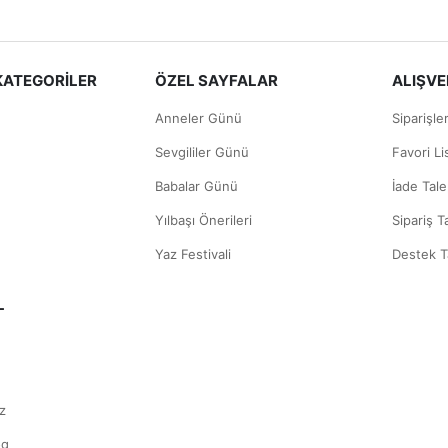
KATEGORİLER
ÖZEL SAYFALAR
ALIŞVER
Anneler Günü
Siparişle
Sevgililer Günü
Favori L
Babalar Günü
İade Tale
Yılbaşı Önerileri
Sipariş T
Yaz Festivali
Destek T
L
z
og