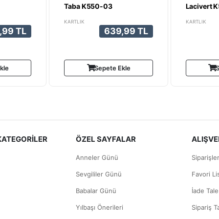
Taba K550-03
Lacivert 
KARTLIK
KARTLIK
,99 TL
639,99 TL
kle
Sepete Ekle
S
KATEGORİLER
ÖZEL SAYFALAR
ALIŞVER
Anneler Günü
Siparişle
Sevgililer Günü
Favori L
Babalar Günü
İade Tale
Yılbaşı Önerileri
Sipariş T