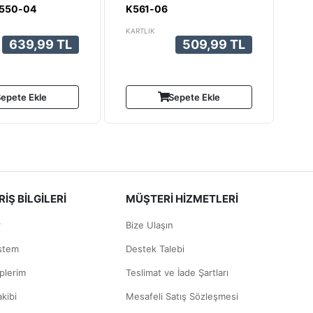
K550-04
K561-06
KARTLIK
639,99 TL
509,99 TL
epete Ekle
Sepete Ekle
İŞ BİLGİLERİ
MÜŞTERİ HİZMETLERİ
r
Bize Ulaşın
istem
Destek Talebi
plerim
Teslimat ve İade Şartları
akibi
Mesafeli Satış Sözleşmesi