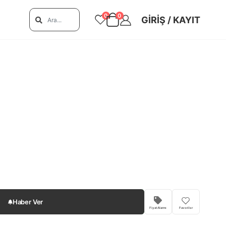
0
0
GIRIŞ / KAYIT
Haber Ver
Fiyat Alarmı
Favoriler