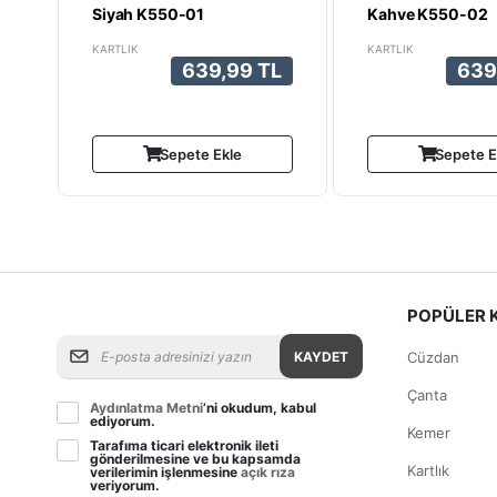
Siyah K550-01
Kahve K550-02
KARTLIK
KARTLIK
639,99 TL
639
Sepete Ekle
Sepete E
POPÜLER 
KAYDET
Cüzdan
Çanta
Aydınlatma Metni
’ni okudum, kabul
ediyorum.
Kemer
Tarafıma ticari elektronik ileti
gönderilmesine ve bu kapsamda
Kartlık
verilerimin işlenmesine
açık rıza
veriyorum.