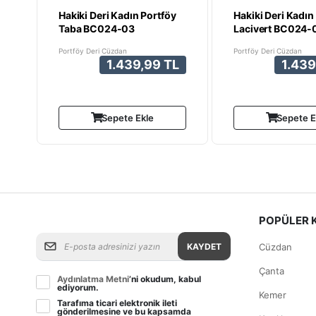
Hakiki Deri Kadın Portföy
Hakiki Deri Kadın
Taba BC024-03
Lacivert BC024-
Portföy Deri Cüzdan
Portföy Deri Cüzdan
1.439,99 TL
1.439
Sepete Ekle
Sepete E
POPÜLER 
KAYDET
Cüzdan
Çanta
Aydınlatma Metni
’ni okudum, kabul
ediyorum.
Kemer
Tarafıma ticari elektronik ileti
gönderilmesine ve bu kapsamda