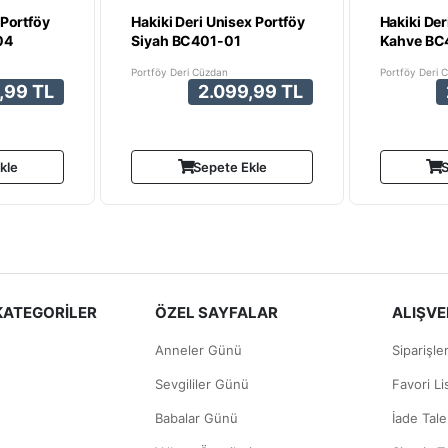
 Portföy
Hakiki Deri Unisex Portföy
Hakiki Der
04
Siyah BC401-01
Kahve BC
Portföy Deri Cüzdan
Portföy Deri 
,99 TL
2.099,99 TL
kle
Sepete Ekle
S
KATEGORİLER
ÖZEL SAYFALAR
ALIŞVER
Anneler Günü
Siparişle
Sevgililer Günü
Favori L
Babalar Günü
İade Tale