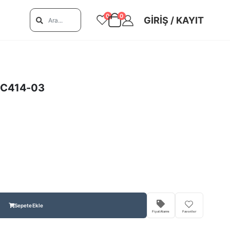
0
0
GIRIŞ / KAYIT
 BC414-03
Sepete Ekle
Fiyat Alarmı
Favoriler