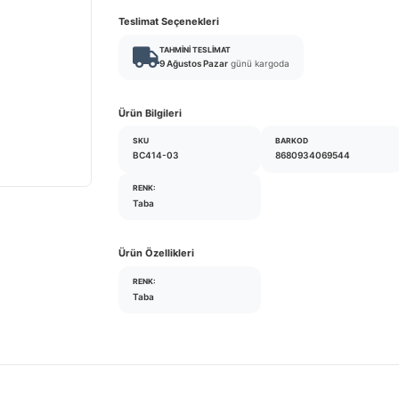
Teslimat Seçenekleri
TAHMINI TESLIMAT
9 Ağustos Pazar
günü kargoda
Ürün Bilgileri
SKU
BARKOD
BC414-03
8680934069544
RENK:
Taba
Ürün Özellikleri
RENK:
Taba