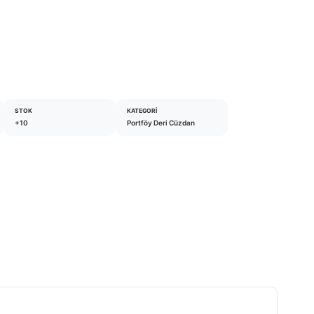
STOK
KATEGORI
+10
Portföy Deri Cüzdan