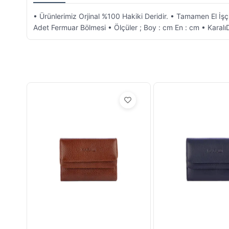
• Ürünlerimiz Orjinal %100 Hakiki Deridir. • Tamamen El İşçil
Adet Fermuar Bölmesi • Ölçüler ; Boy : cm En : cm • KaralıDer