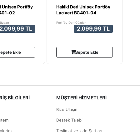
i Unisex Portföy
Hakiki Deri Unisex Portföy
401-02
Lacivert BC401-04
Cüzdan
Portföy Deri Cüzdan
2.099,99 TL
2.099,99 TL
epete Ekle
Sepete Ekle
İŞ BİLGİLERİ
MÜŞTERİ HİZMETLERİ
r
Bize Ulaşın
istem
Destek Talebi
plerim
Teslimat ve İade Şartları