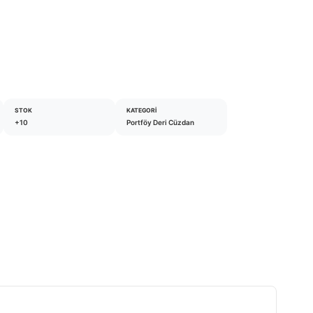
STOK
KATEGORI
+10
Portföy Deri Cüzdan