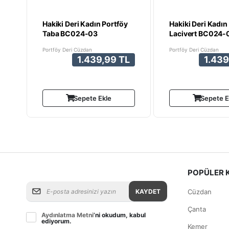
Hakiki Deri Kadın Portföy
Hakiki Deri Kadın
Taba BC024-03
Lacivert BC024-
Portföy Deri Cüzdan
Portföy Deri Cüzdan
1.439,99 TL
1.439
Sepete Ekle
Sepete E
POPÜLER 
KAYDET
Cüzdan
Çanta
Aydınlatma Metni
’ni okudum, kabul
ediyorum.
Kemer