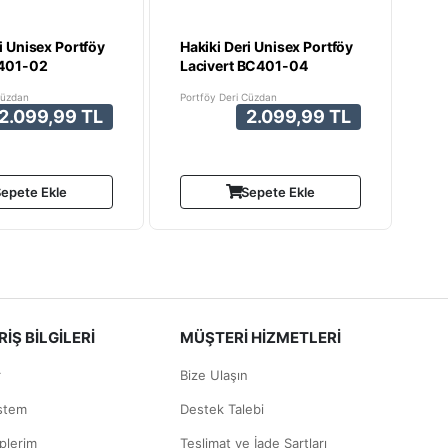
i Unisex Portföy
Hakiki Deri Unisex Portföy
401-02
Lacivert BC401-04
Cüzdan
Portföy Deri Cüzdan
2.099,99 TL
2.099,99 TL
epete Ekle
Sepete Ekle
İŞ BİLGİLERİ
MÜŞTERİ HİZMETLERİ
r
Bize Ulaşın
istem
Destek Talebi
plerim
Teslimat ve İade Şartları