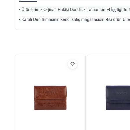
• Ürünlerimiz Orjinal Hakiki Deridir. • Tamamen El İşçiliği ile 1
• Karalı Deri firmasının kendi satış mağazasıdır. •Bu ürün Ulteg