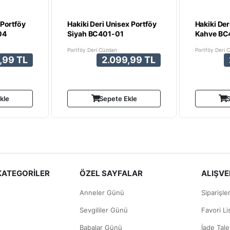
 Portföy
Hakiki Deri Unisex Portföy
Hakiki Der
04
Siyah BC401-01
Kahve BC
Portföy Deri Cüzdan
Portföy Deri 
,99 TL
2.099,99 TL
kle
Sepete Ekle
S
KATEGORİLER
ÖZEL SAYFALAR
ALIŞVER
Anneler Günü
Siparişle
Sevgililer Günü
Favori L
Babalar Günü
İade Tale