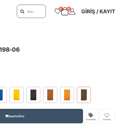
0
0
GIRIŞ / KAYIT
 C198-06
Sepete Ekle
Fiyat Alarmı
Favoriler