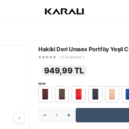
Hakiki Deri Unısex Portföy Yeşil
( 0 İnceleme )
949,99 TL
RENK: