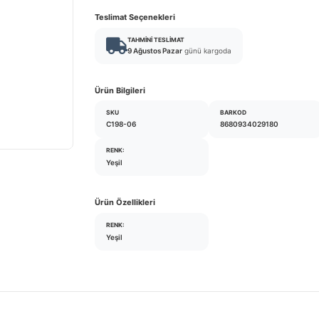
Teslimat Seçenekleri
TAHMINI TESLIMAT
9 Ağustos Pazar
günü kargoda
Ürün Bilgileri
SKU
BARKOD
C198-06
8680934029180
RENK:
Yeşil
Ürün Özellikleri
RENK:
Yeşil