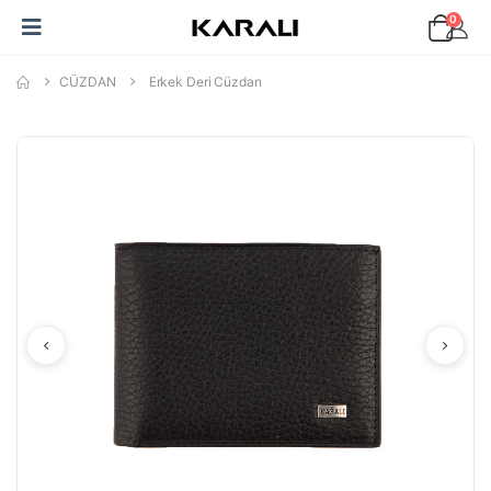
0
CÜZDAN
Erkek Deri Cüzdan