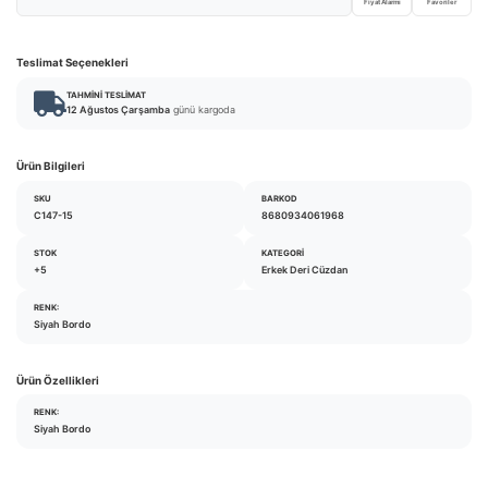
Fiyat Alarmı
Favoriler
Teslimat Seçenekleri
TAHMINI TESLIMAT
12 Ağustos Çarşamba
günü kargoda
Ürün Bilgileri
SKU
BARKOD
C147-15
8680934061968
STOK
KATEGORI
+5
Erkek Deri Cüzdan
RENK:
Siyah Bordo
Ürün Özellikleri
RENK:
Siyah Bordo