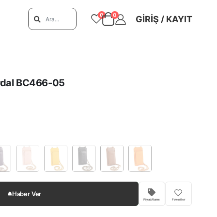
0
0
GIRIŞ / KAYIT
ardal BC466-05
Haber Ver
Fiyat Alarmı
Favoriler