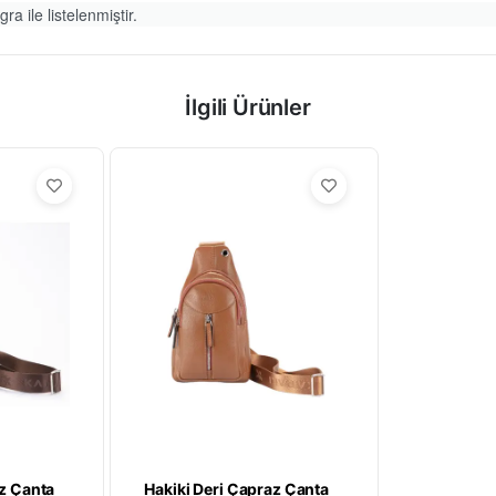
ra ile listelenmiştir.
İlgili Ürünler
az Çanta
Hakiki Deri Çapraz Çanta