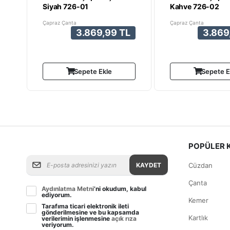
Siyah 726-01
Kahve 726-02
Çapraz Çanta
Çapraz Çanta
3.869,99 TL
3.869
Sepete Ekle
Sepete E
POPÜLER 
KAYDET
Cüzdan
Çanta
Aydınlatma Metni
’ni okudum, kabul
ediyorum.
Kemer
Tarafıma ticari elektronik ileti
gönderilmesine ve bu kapsamda
Kartlık
verilerimin işlenmesine
açık rıza
veriyorum.