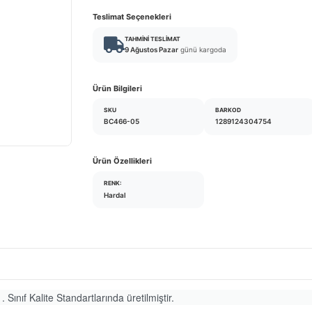
Teslimat Seçenekleri
TAHMINI TESLIMAT
9 Ağustos Pazar
günü kargoda
Ürün Bilgileri
SKU
BARKOD
BC466-05
1289124304754
Ürün Özellikleri
RENK:
Hardal
. Sınıf Kalite Standartlarında üretilmiştir.