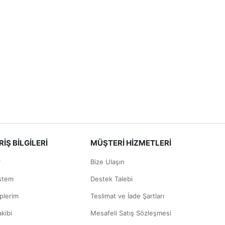
İŞ BİLGİLERİ
MÜŞTERİ HİZMETLERİ
r
Bize Ulaşın
istem
Destek Talebi
plerim
Teslimat ve İade Şartları
akibi
Mesafeli Satış Sözleşmesi