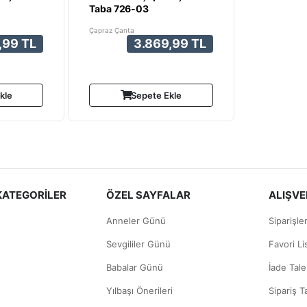
Taba 726-03
Çapraz Çanta
,99 TL
3.869,99 TL
kle
Sepete Ekle
KATEGORİLER
ÖZEL SAYFALAR
ALIŞVER
Anneler Günü
Siparişle
Sevgililer Günü
Favori L
Babalar Günü
İade Tale
Yılbaşı Önerileri
Sipariş T