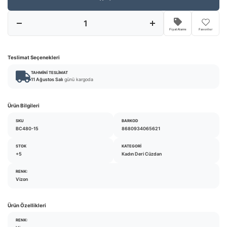
Fiyat Alarmı
Favoriler
Teslimat Seçenekleri
TAHMINI TESLIMAT
11 Ağustos Salı
günü kargoda
Ürün Bilgileri
SKU
BARKOD
BC480-15
8680934065621
STOK
KATEGORI
+5
Kadın Deri Cüzdan
RENK:
Vizon
Ürün Özellikleri
RENK: