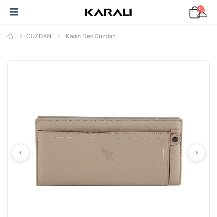
0
CÜZDAN
Kadın Deri Cüzdan