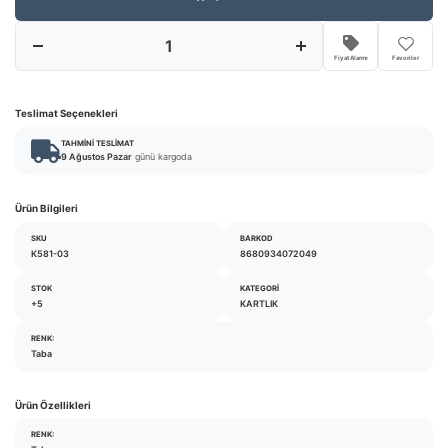
Fiyat Alarmı
Favoriler
Teslimat Seçenekleri
TAHMINI TESLIMAT
9 Ağustos Pazar
günü kargoda
Ürün Bilgileri
SKU
BARKOD
K581-03
8680934072049
STOK
KATEGORI
+5
KARTLIK
RENK:
Taba
Ürün Özellikleri
RENK: