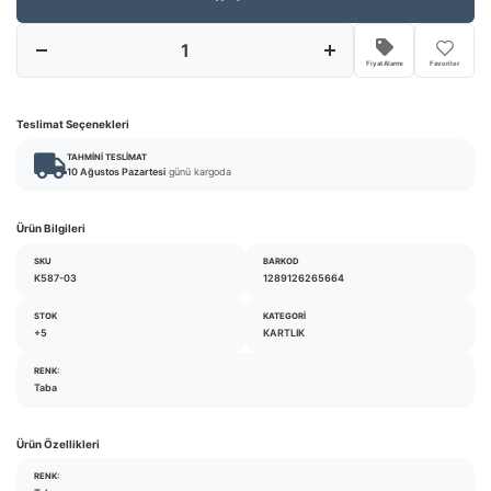
Fiyat Alarmı
Favoriler
Teslimat Seçenekleri
TAHMINI TESLIMAT
10 Ağustos Pazartesi
günü kargoda
Ürün Bilgileri
SKU
BARKOD
K587-03
1289126265664
STOK
KATEGORI
+5
KARTLIK
RENK:
Taba
Ürün Özellikleri
RENK: